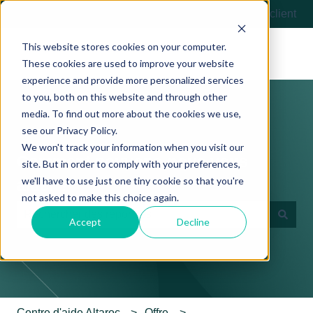
Français
Afficher le sous-menu pour les traductions
Contactez-nous
Portail client
This website stores cookies on your computer.
These cookies are used to improve your website
experience and provide more personalized services
to you, both on this website and through other
media. To find out more about the cookies we use,
see our Privacy Policy.
We won't track your information when you visit our
Comment pouvons-nous vous
site. But in order to comply with your preferences,
we'll have to use just one tiny cookie so that you're
aider ?
not asked to make this choice again.
Accept
Decline
Il n'y a aucune suggestion car le champ de recherche es
Centre d'aide Altaroc
Offre