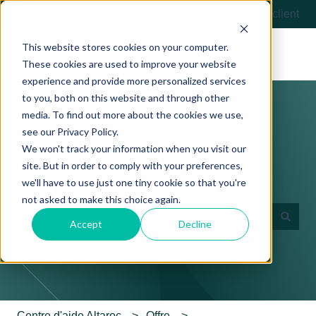
Français
Afficher le sous-menu pour les traductions
Contactez-nous
Portail client
This website stores cookies on your computer.
These cookies are used to improve your website
experience and provide more personalized services
to you, both on this website and through other
media. To find out more about the cookies we use,
see our Privacy Policy.
We won't track your information when you visit our
Comment pouvons-nous vous
site. But in order to comply with your preferences,
we'll have to use just one tiny cookie so that you're
aider ?
not asked to make this choice again.
Accept
Decline
Il n'y a aucune suggestion car le champ de recherche es
Centre d'aide Altaroc
Offre