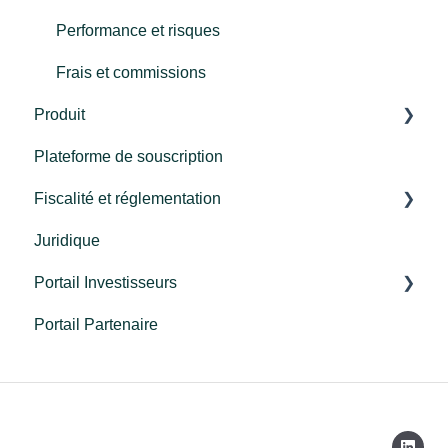
Performance et risques
Frais et commissions
Produit
Plateforme de souscription
Millésime 2024
Fiscalité et réglementation
Millésime 2023
Juridique
Millésime 2022
Fiscalité
Portail Investisseurs
Millésime 2021
Réglementation
Portail Partenaire
FCPR
Connexion
Programme Re-up
Découverte du portail
Millésime 2025