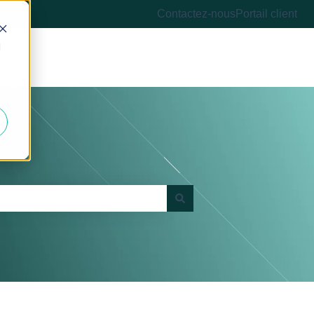
Contactez-nous
Portail client
d
Accéder à altaroc.pe