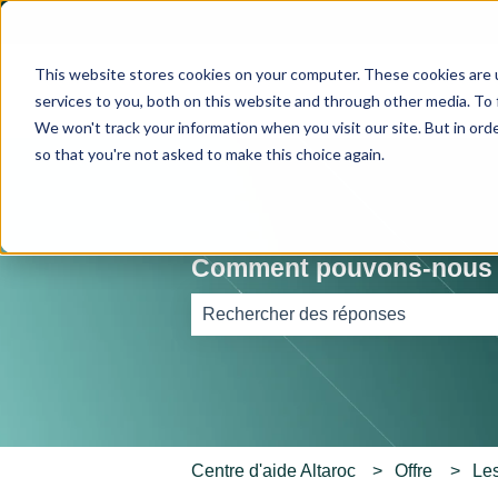
Français
Afficher le sous-menu pour les traductions
This website stores cookies on your computer. These cookies are 
services to you, both on this website and through other media. To 
We won't track your information when you visit our site. But in orde
so that you're not asked to make this choice again.
Comment pouvons-nous v
Il n'y a aucune suggestion car le ch
Centre d'aide Altaroc
Offre
Les