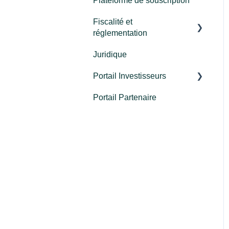
Plateforme de souscription
Millésime 2024
Fiscalité et
Millésime 2023
réglementation
Millésime 2022
Juridique
Fiscalité
Millésime 2021
Portail Investisseurs
Réglementation
FCPR
Portail Partenaire
Connexion
Programme Re-up
Découverte du portail
Millésime 2025