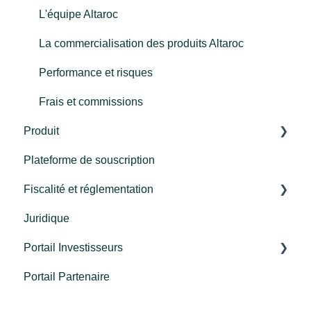
L'équipe Altaroc
La commercialisation des produits Altaroc
Performance et risques
Frais et commissions
Produit
Plateforme de souscription
Millésime 2024
Fiscalité et réglementation
Millésime 2023
Juridique
Millésime 2022
Fiscalité
Portail Investisseurs
Millésime 2021
Réglementation
Portail Partenaire
FCPR
Connexion
Programme Re-up
Découverte du portail