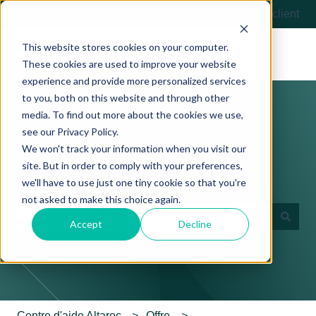
Français
Afficher le sous-menu pour les traductions
Contactez-nous
Portail client
This website stores cookies on your computer.
These cookies are used to improve your website
experience and provide more personalized services
to you, both on this website and through other
media. To find out more about the cookies we use,
see our Privacy Policy.
We won't track your information when you visit our
Comment pouvons-nous vous
site. But in order to comply with your preferences,
we'll have to use just one tiny cookie so that you're
aider ?
not asked to make this choice again.
Accept
Decline
Il n'y a aucune suggestion car le champ de recherche es
Centre d'aide Altaroc
Offre