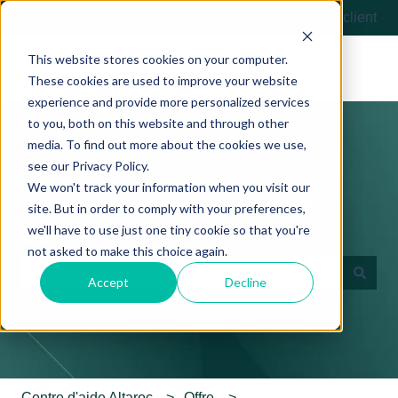
Français
Afficher le sous-menu pour les traductions
Contactez-nous
Portail client
This website stores cookies on your computer.
These cookies are used to improve your website
experience and provide more personalized services
to you, both on this website and through other
media. To find out more about the cookies we use,
see our Privacy Policy.
We won't track your information when you visit our
Comment pouvons-nous vous
site. But in order to comply with your preferences,
we'll have to use just one tiny cookie so that you're
aider ?
not asked to make this choice again.
Accept
Decline
Il n'y a aucune suggestion car le champ de recherche es
Centre d'aide Altaroc
Offre