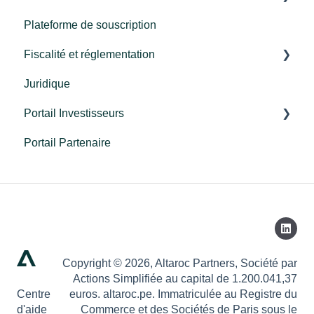
Plateforme de souscription
Millésime 2024
Fiscalité et réglementation
Millésime 2023
Juridique
Millésime 2022
Fiscalité
Portail Investisseurs
Millésime 2021
Réglementation
Portail Partenaire
FCPR
Connexion
Programme Re-up
Découverte du portail
Millésime 2025
Copyright © 2026, Altaroc Partners, Société par
Actions Simplifiée au capital de 1.200.041,37
Centre
euros. altaroc.pe. Immatriculée au Registre du
d'aide
Commerce et des Sociétés de Paris sous le