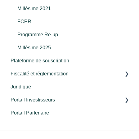
Performance et risques
Millésime 2021
Frais et commissions
FCPR
Programme Re-up
Millésime 2025
Plateforme de souscription
Fiscalité et réglementation
Juridique
Fiscalité
Portail Investisseurs
Réglementation
Portail Partenaire
Connexion
Découverte du portail