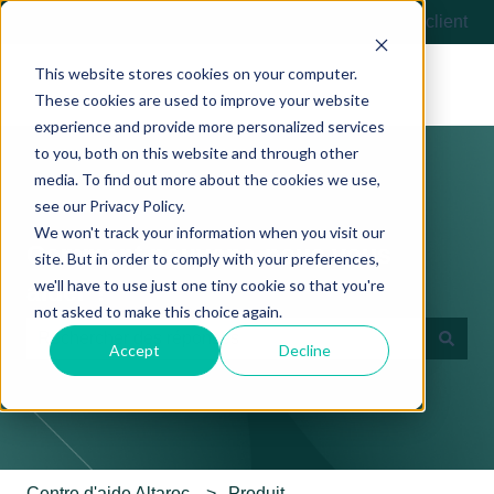
Français
Afficher le sous-menu pour les traductions
Contactez-nous
Portail client
This website stores cookies on your computer.
These cookies are used to improve your website
experience and provide more personalized services
to you, both on this website and through other
media. To find out more about the cookies we use,
see our Privacy Policy.
We won't track your information when you visit our
Comment pouvons-nous vous
site. But in order to comply with your preferences,
we'll have to use just one tiny cookie so that you're
aider ?
not asked to make this choice again.
Accept
Decline
Il n'y a aucune suggestion car le champ de recherche es
Centre d'aide Altaroc
Produit