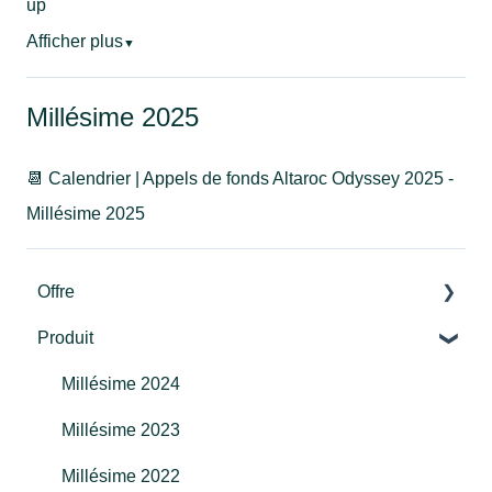
up
Afficher plus
▼
Millésime 2025
📆 Calendrier | Appels de fonds Altaroc Odyssey 2025 -
Millésime 2025
Offre
Produit
Le Private Equity by Altaroc
Les avantages Altaroc
Millésime 2024
L'équipe Altaroc
Millésime 2023
La commercialisation des produits Altaroc
Millésime 2022